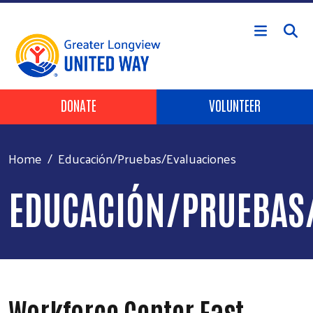
Skip to main content
Header Buttons
DONATE
VOLUNTEER
Home
Educación/Pruebas/Evaluaciones
EDUCACIÓN/PRUEBAS
Workforce Center East