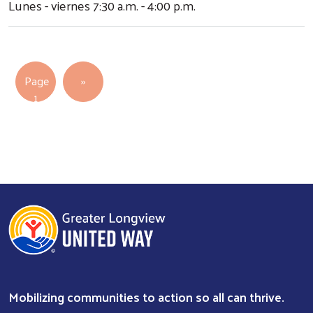
Lunes - viernes 7:30 a.m. - 4:00 p.m.
Search
Pagination
Next page
Page
››
1
Mobilizing communities to action so all can thrive.