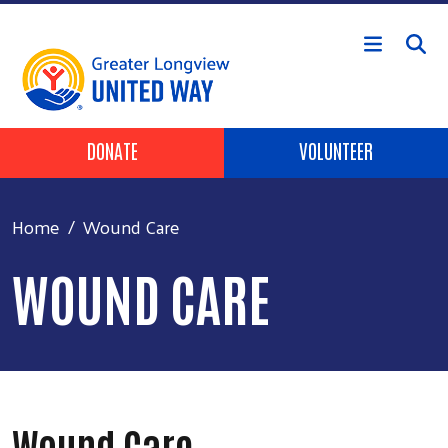
Skip to main content
Header Buttons
DONATE
VOLUNTEER
Home
Wound Care
WOUND CARE
Wound Care