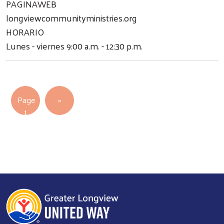
PAGINAWEB
longviewcommunityministries.org
HORARIO
Lunes - viernes 9:00 a.m. - 12:30 p.m.
Pagination
Next page
Page
››
1