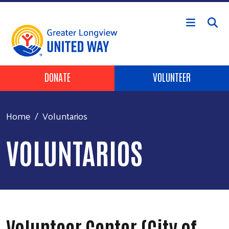
Skip to main content
Header Buttons
DONATE
VOLUNTEER
Home
Voluntarios
VOLUNTARIOS
Volunteer Center (City of