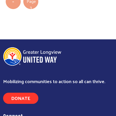
Previous page
‹‹
Page
3
Mobilizing communities to action so all can thrive.
DONATE