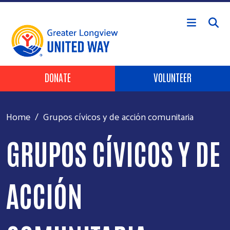
Skip to main content
Header Buttons
DONATE
VOLUNTEER
Home
Grupos cívicos y de acción comunitaria
GRUPOS CÍVICOS Y DE
ACCIÓN